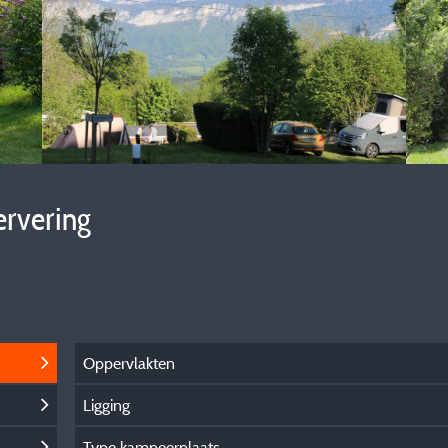
ervering
Oppervlakten
Ligging
Type kampeerplaats