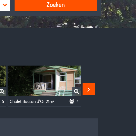
Zoeken
eit
5
Chalet Bouton d'Or 21m²
4
Pipowagen Azalée