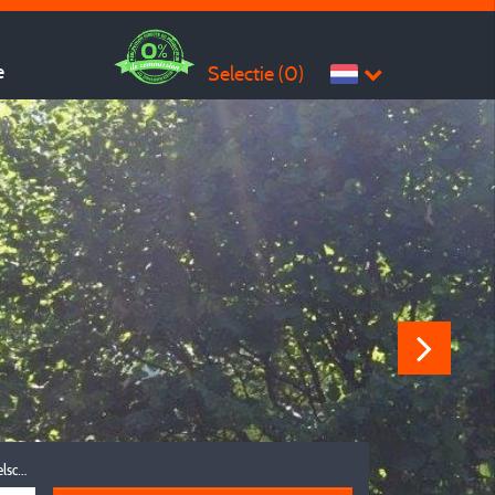
e
Selectie (
0
)
Reisgezelschap