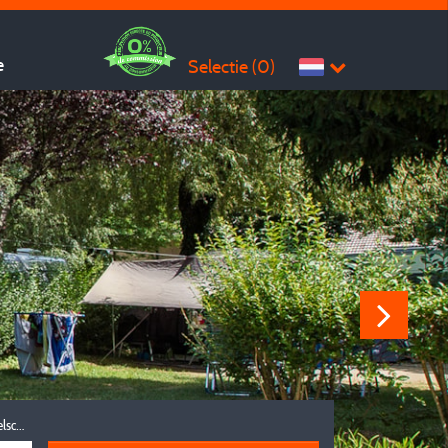
e
Selectie (
0
)
Reisgezelschap