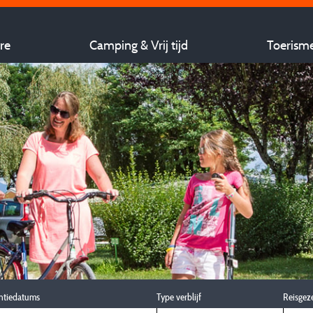
re
Camping & Vrij tijd
Toerism
ntiedatums
Type verblijf