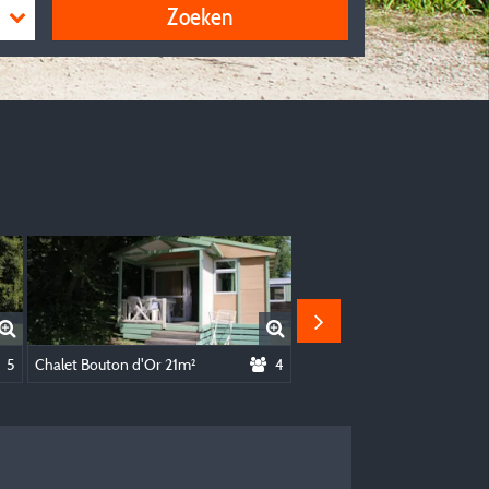
Zoeken
5
Chalet Bouton d'Or 21m²
4
Pipowagen Azalée