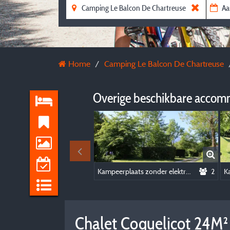
Home
Camping Le Balcon De Chartreuse
Overige beschikbare accom
Kampeerplaats zonder elektriciteit
2
Chalet Coquelicot 24M²