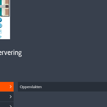
ervering
Oppervlakten