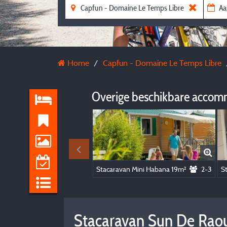
Home
Capfun - Domaine Le Temps Libre
Overige beschikbare accom
Stacaravan Mini Habana 19m²
2-3
S
Stacaravan Sun De Rao