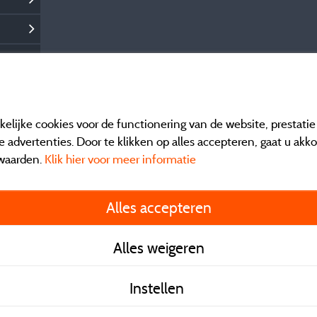
elijke cookies voor de functionering van de website, prestati
 advertenties. Door te klikken op alles accepteren, gaat u akk
waarden.
Klik hier voor meer informatie
Informatie uitgever e
Alles accepteren
General terms of use
Alles weigeren
Contact gegevens
Instellen
Algemene verkoopvo