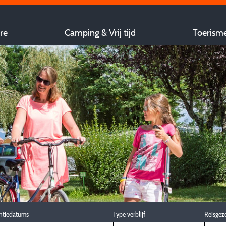
re
Camping & Vrij tijd
Toerism
ntiedatums
Type verblijf