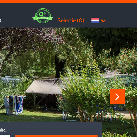
e
Selectie (
0
)
Reisgezelschap