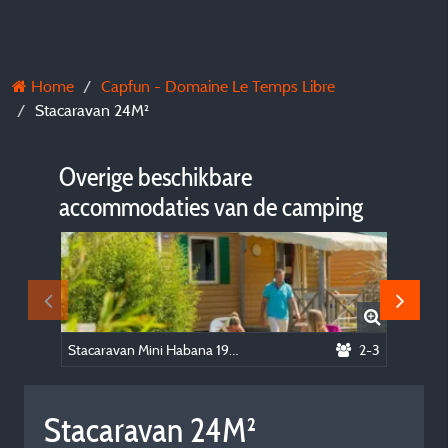
Home
Capfun - Domaine Le Temps Libre
Stacaravan 24M²
Overige beschikbare
accommodaties van de camping
Stacaravan Mini Habana 19m²
2-3
Stacara
Stacaravan 24M²