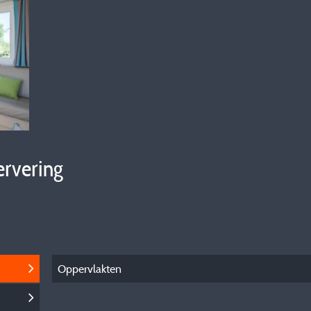
ervering
Oppervlakten