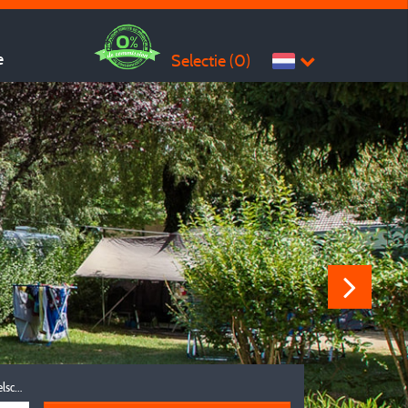
e
Selectie (
0
)
Reisgezelschap