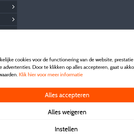
elijke cookies voor de functionering van de website, prestati
 advertenties. Door te klikken op alles accepteren, gaat u akk
waarden.
Klik hier voor meer informatie
Informatie uitgever e
Alles accepteren
General terms of use
Alles weigeren
Contact gegevens
Instellen
Algemene verkoopvo