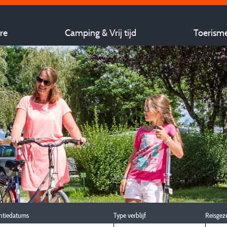
re
Camping & Vrij tijd
Toerism
ntiedatums
Type verblijf