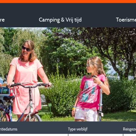
re
Camping & Vrij tijd
Toerism
ntiedatums
Type verblijf