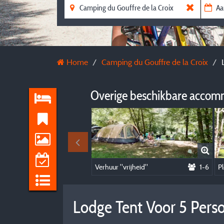
Home
Camping du Gouffre de la Croix
Overige beschikbare accom
Verhuur "vrijheid"
1-6
Pl
Lodge Tent Voor 5 Pers