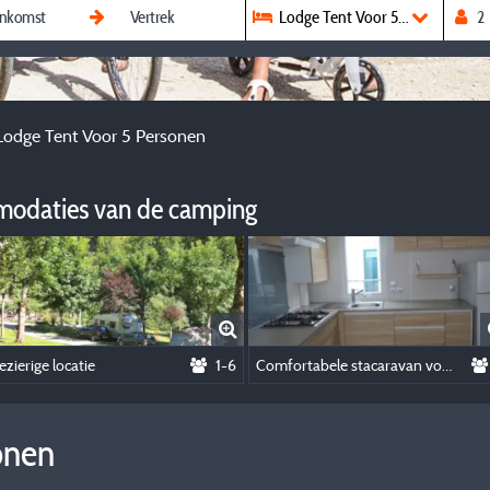
Lodge Tent Voor 5 Personen
Lodge Tent Voor 5 Personen
modaties van de camping
ezierige locatie
1-6
Comfortabele stacaravan voor 6 personen
onen