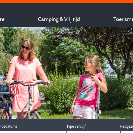
re
Camping & Vrij tijd
Toerism
ntiedatums
Type verblijf