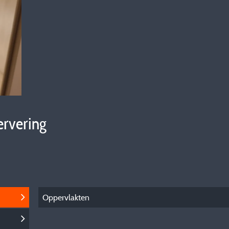
ervering
Oppervlakten