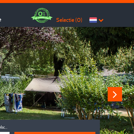
e
Selectie (
0
)
Reisgezelschap