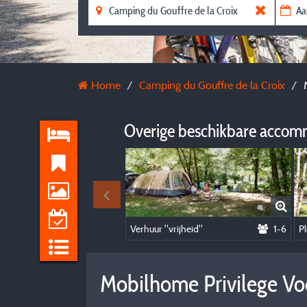
Home
Camping du Gouffre de la Croix
Overige beschikbare accom
Verhuur "vrijheid"
1-6
Pl
Mobilhome Privilege Vo