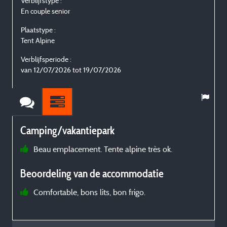
Verblijfstype :
V
En couple senior
E
Plaatstype :
P
Tent Alpine
T
Verblijfsperiode :
V
van 12/07/2026 tot 19/07/2026
Camping/vakantiepark
Beau emplacement. Tente alpine très ok.
Beoordeling van de accommodatie
Comfortable, bons lits, bon frigo.