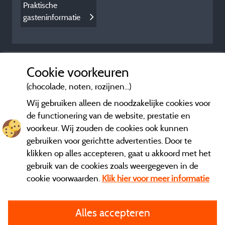
Praktische
gasteninformatie
Cookie voorkeuren
(chocolade, noten, rozijnen...)
Wij gebruiken alleen de noodzakelijke cookies voor
de functionering van de website, prestatie en
voorkeur. Wij zouden de cookies ook kunnen
gebruiken voor gerichtte advertenties. Door te
klikken op alles accepteren, gaat u akkoord met het
gebruik van de cookies zoals weergegeven in de
cookie voorwaarden.
Klik hier voor meer informatie
Informatie uitgever en contact
Alles accepteren
General terms of use