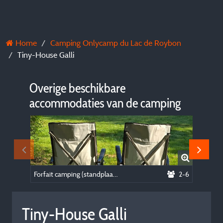
Home
Camping Onlycamp du Lac de Roybon
Tiny-House Galli
Overige beschikbare
accommodaties van de camping
Forfait camping (standplaats, 2 personen, 1 voertuig)
2-6
Ponza-t
Tiny-House Galli