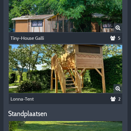
Tiny-House Galli
5
Lonna-Tent
2
Standplaatsen