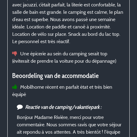
avec jacuzzi, c’était parfait, la literie est confortable, la
p
salle de bain est grande. le camping est calme, le plan
c
d’eau est superbe. Nous avons passé une semaine
idéale. Location de paddle et canoë à proximité.
Location de vélo sur place. Snack au bord du lac top.
Le personnel est très réactif.
Une épicerie au sein du camping serait top
l
(éviterait de prendre la voiture pour du dépannage)
l
Beoordeling van de accommodatie
Mobilhome récent en parfait état et très bien
équipé
Reactie van de camping/vakantiepark :
Bonjour Madame Rivière, merci pour votre
commentaire. Nous sommes ravis que votre séjour
ait repondu à vos attentes. A très bientôt ! l'équipe