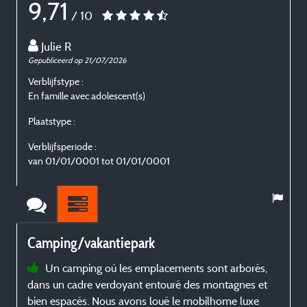
9,71
/ 10
Julie R
Gepubliceerd op 21/07/2026
G
Verblijfstype :
V
En famille avec adolescent(s)
E
Plaatstype :
P
Verblijfsperiode :
V
van 01/01/0001 tot 01/01/0001
Camping/vakantiepark
Un camping où les emplacements sont arborés,
dans un cadre verdoyant entouré des montagnes et
r
bien espacés. Nous avons loué le mobilhome luxe
p