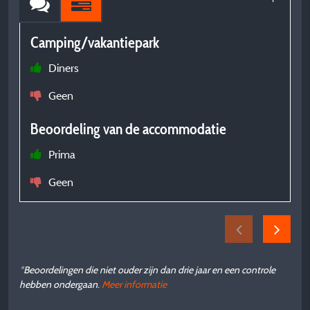
Camping/vakantiepark
C
Diners
w
Geen
a
Beoordeling van de accommodatie
Prima
B
Geen
w
w
*Beoordelingen die niet ouder zijn dan drie jaar en een controle
hebben ondergaan.
Meer informatie