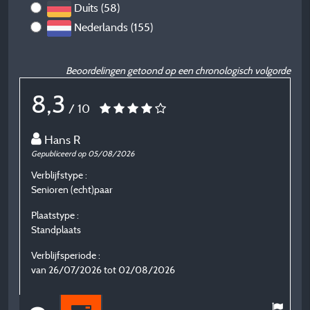
Duits (58)
Nederlands (155)
Beoordelingen getoond op een chronologisch volgorde
8,3
/ 10
Hans R
Gepubliceerd op 05/08/2026
G
Verblijfstype :
Ve
Senioren (echt)paar
G
Plaatstype :
P
Standplaats
S
Verblijfsperiode :
V
van 26/07/2026 tot 02/08/2026
v