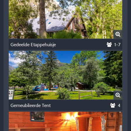
Gedeelde Etappehuisje
1-7
Gemeubileerde Tent
4