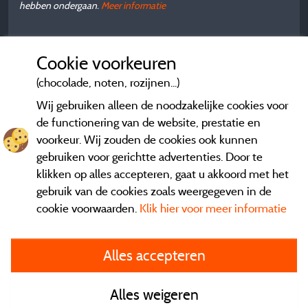
hebben ondergaan.
Meer informatie
Cookie voorkeuren
(chocolade, noten, rozijnen...)
Wij gebruiken alleen de noodzakelijke cookies voor
de functionering van de website, prestatie en
voorkeur. Wij zouden de cookies ook kunnen
gebruiken voor gerichtte advertenties. Door te
klikken op alles accepteren, gaat u akkoord met het
gebruik van de cookies zoals weergegeven in de
cookie voorwaarden.
Klik hier voor meer informatie
Informatie uitgever en contact
Alles accepteren
General terms of use
Alles weigeren
Contact gegevens