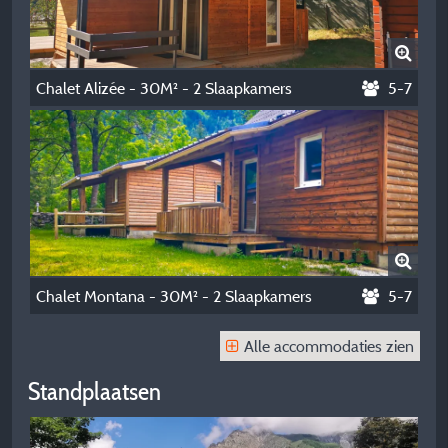
Chalet Alizée - 30M² - 2 Slaapkamers
5-7
Chalet Montana - 30M² - 2 Slaapkamers
5-7
Alle accommodaties zien
Standplaatsen