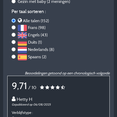
Gezin met baby
(2 meningen)
Per taal sorteren :
Alle talen (152)
Frans (98)
Engels (43)
Duits (1)
Nederlands (8)
Spaans (2)
Beoordelingen getoond op een chronologisch volgorde
9,71
/ 10
Hetty H
Gepubliceerd op 06/08/2025
G
Verblijfstype :
Ve