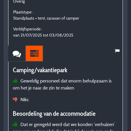
Overig
J
Plaatstype :
P
Standplaats + tent, caravan of camper
S
Verblijfsperiode :
V
van 21/07/2025 tot 03/08/2025
v
Camping/vakantiepark
C
Geweldig personeel dat enorm behulpzaam is
om het je naar de zin te maken
b
Niks
B
Beoordeling van de accommodatie
Dat er geregeld werd dat we konden ‘verhuizen’