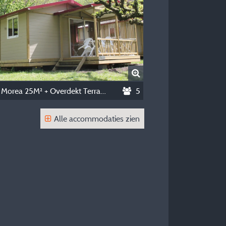
Chalet Morea 25M² + Overdekt Terrase 8M²
5
Alle accommodaties zien