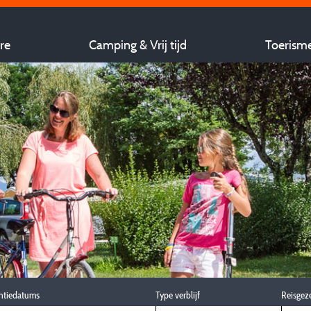
re
Camping & Vrij tijd
Toerism
ntiedatums
Type verblijf