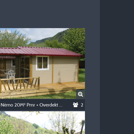
Chalet Némo 20M² Pmr + Overdekt Terras 8M²
2