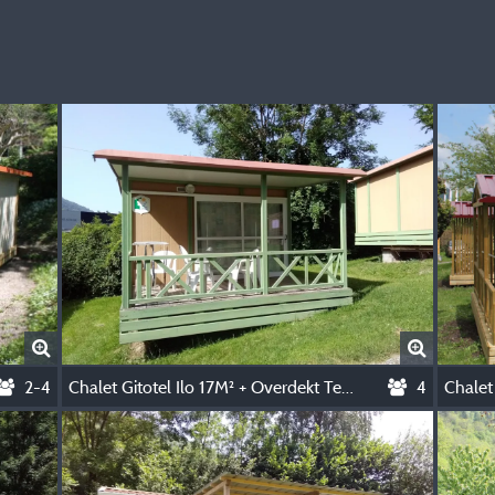
2-4
Chalet Gitotel Ilo 17M² + Overdekt Terras 10M²
4