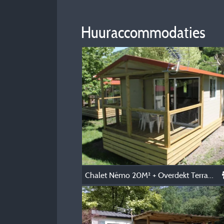
Huuraccommodaties
Chalet Némo 20M² + Overdekt Terras 8M²