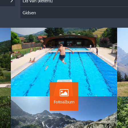
Lid van (ketens)
Gidsen
Fotoalbum