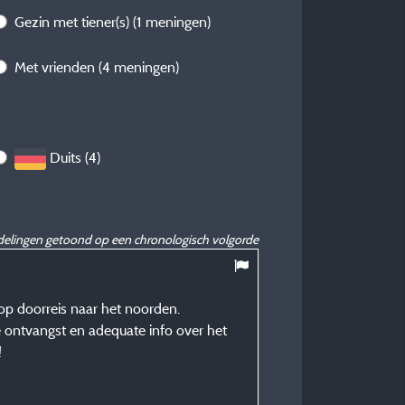
Gezin met tiener(s)
(1 meningen)
Met vrienden
(4 meningen)
Duits (4)
elingen getoond op een chronologisch volgorde
8,12
/ 10
p doorreis naar het noorden.
Karen V
e ontvangst en adequate info over het
Gepubliceerd op 01/08/202
!
Verblijfstype :
Gezin met jonge kinder