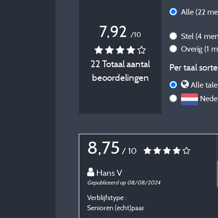
Alle
(22 me
7,92
/10
Stel
(4 men
Overig
(1 
22 Totaal aantal
Per taal sorte
beoordelingen
Alle tale
Neder
8,75
/ 10
Hans V
Gepubliceerd op 08/08/2024
Verblijfstype :
Senioren (echt)paar