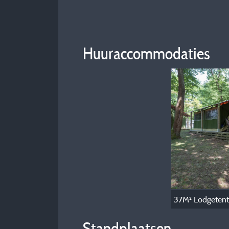
Huuraccommodaties
37M² Lodgetent
Standplaatsen