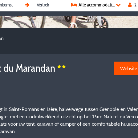
Alle accommodaties
an
c du Marandan
Website
 in Saint-Romans en Isère, halverwege tussen Grenoble en Valenc
te, met een indrukwekkend uitzicht op het ‘Parc Naturel du Vercors
plaats voor uw tent, caravan of camper of een comfortabele huura
caravan.