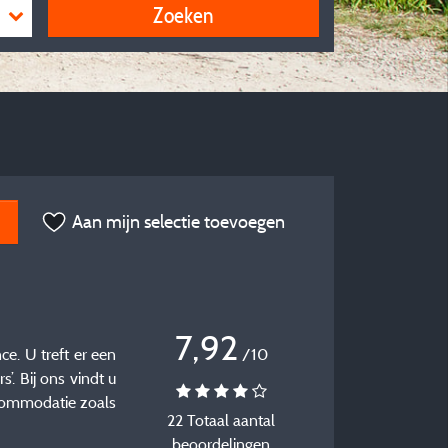
Zoeken
Aan mijn selectie toevoegen
7,92
e. U treft er een
/10
’. Bij ons vindt u
ccommodatie zoals
22 Totaal aantal
beoordelingen