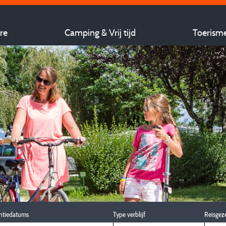
re
Camping & Vrij tijd
Toerism
ntiedatums
Type verblijf