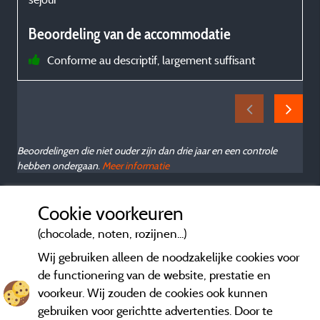
P
Beoordeling van de accommodatie
Conforme au descriptif, largement suffisant
r
r
h
b
à
e
Beoordelingen die niet ouder zijn dan drie jaar en een controle
hebben ondergaan.
Meer informatie
Cookie voorkeuren
s
(chocolade, noten, rozijnen...)
p
Wij gebruiken alleen de noodzakelijke cookies voor
de functionering van de website, prestatie en
u
voorkeur. Wij zouden de cookies ook kunnen
m
gebruiken voor gerichtte advertenties. Door te