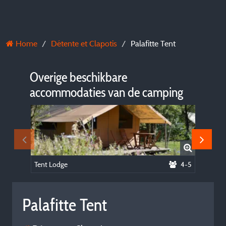
Home
Détente et Clapotis
Palafitte Tent
Overige beschikbare
accommodaties van de camping
Tent Lodge
4-5
Klassiek
Palafitte Tent