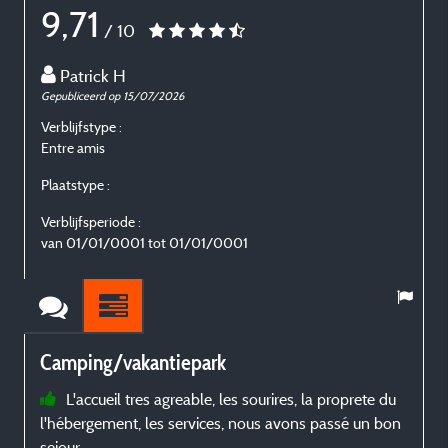
9,71
/ 10
Patrick H
Gepubliceerd op 15/07/2026
G
Verblijfstype :
V
Entre amis
E
Plaatstype :
P
Verblijfsperiode :
V
van 01/01/0001 tot 01/01/0001
Camping/vakantiepark
L'accueil tres agreable, les sourires, la proprete du
l'hébergement, les services, nous avons passé un bon
a
sejour
l