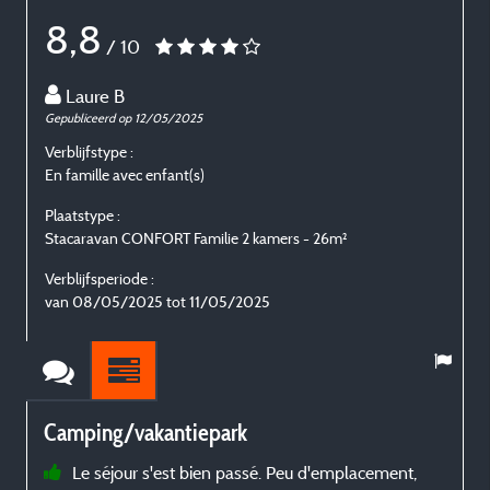
8,8
/ 10
Laure B
Gepubliceerd op 12/05/2025
G
Verblijfstype :
V
En famille avec enfant(s)
E
Plaatstype :
P
Stacaravan CONFORT Familie 2 kamers - 26m²
S
Verblijfsperiode :
V
van 08/05/2025 tot 11/05/2025
v
Camping/vakantiepark
Le séjour s'est bien passé. Peu d'emplacement,