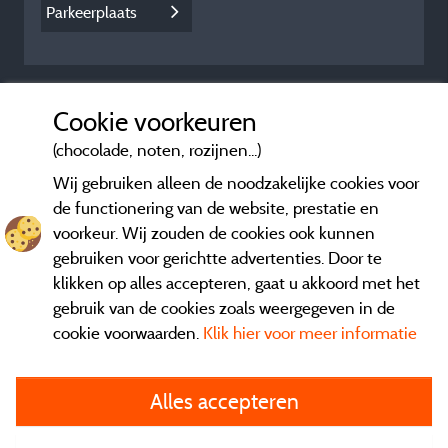
Parkeerplaats
Cookie voorkeuren
(chocolade, noten, rozijnen...)
Wij gebruiken alleen de noodzakelijke cookies voor
de functionering van de website, prestatie en
voorkeur. Wij zouden de cookies ook kunnen
gebruiken voor gerichtte advertenties. Door te
klikken op alles accepteren, gaat u akkoord met het
gebruik van de cookies zoals weergegeven in de
cookie voorwaarden.
Klik hier voor meer informatie
Informatie uitgever en contact
Alles accepteren
General terms of use