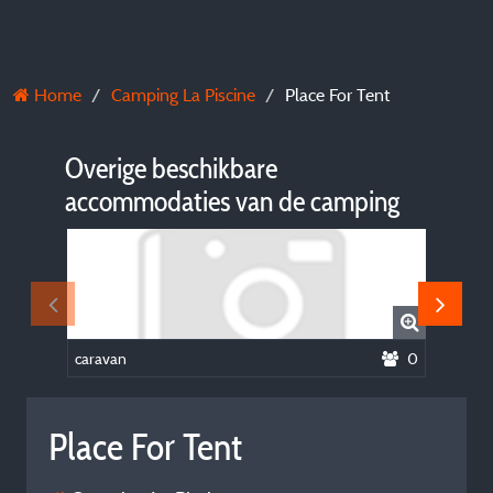
Home
Camping La Piscine
Place For Tent
Overige beschikbare
accommodaties van de camping
caravan
0
2 pers C
Place For Tent