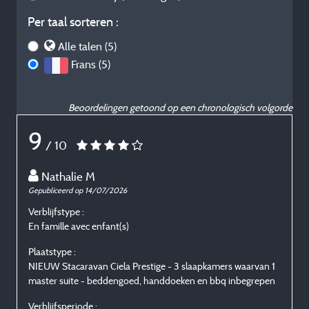
Per taal sorteren :
Alle talen (5)
Frans (5)
Beoordelingen getoond op een chronologisch volgorde
9
/ 10
Nathalie M
Gepubliceerd op 14/07/2026
G
Verblijfstype :
V
En famille avec enfant(s)
E
Plaatstype :
P
NIEUW Stacaravan Ciela Prestige - 3 slaapkamers waarvan 1
N
master suite - beddengoed, handdoeken en bbq inbegrepen
m
Verblijfsperiode :
V