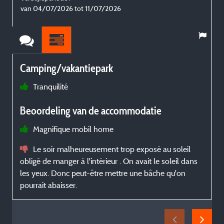
van 04/07/2026 tot 11/07/2026
Camping/vakantiepark
Tranquilité
v
Beoordeling van de accommodatie
p
b
Magnifique mobil home
d
p
Le soir malheureusement trop exposé au soleil
e
obligé de manger à l'intérieur . On avait le soleil dans
les yeux. Donc peut-être mettre une bâche qu'on
pourrait abaisser.
n
n