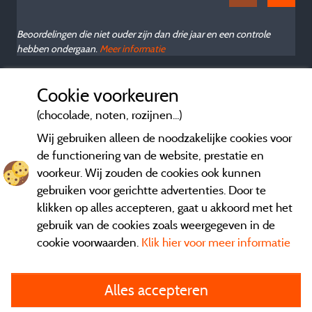
Beoordelingen die niet ouder zijn dan drie jaar en een controle
s
hebben ondergaan.
Meer informatie
v
d
Cookie voorkeuren
é
b
(chocolade, noten, rozijnen...)
Wij gebruiken alleen de noodzakelijke cookies voor
de functionering van de website, prestatie en
f
voorkeur. Wij zouden de cookies ook kunnen
d
gebruiken voor gerichtte advertenties. Door te
klikken op alles accepteren, gaat u akkoord met het
gebruik van de cookies zoals weergegeven in de
cookie voorwaarden.
Klik hier voor meer informatie
Informatie uitgever en contact
Alles accepteren
General terms of use