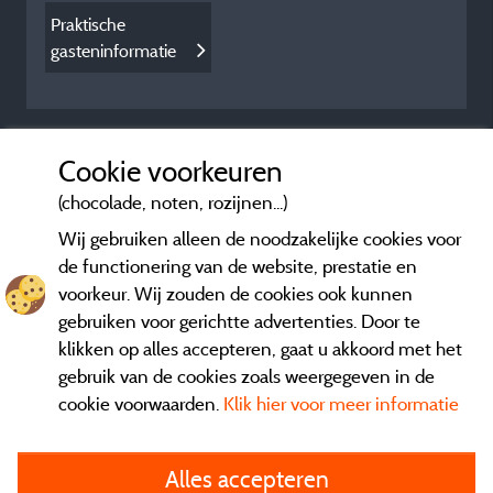
Praktische
gasteninformatie
Cookie voorkeuren
(chocolade, noten, rozijnen...)
Wij gebruiken alleen de noodzakelijke cookies voor
de functionering van de website, prestatie en
voorkeur. Wij zouden de cookies ook kunnen
gebruiken voor gerichtte advertenties. Door te
klikken op alles accepteren, gaat u akkoord met het
gebruik van de cookies zoals weergegeven in de
cookie voorwaarden.
Klik hier voor meer informatie
Informatie uitgever en contact
Alles accepteren
General terms of use