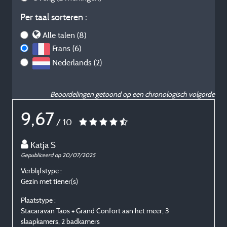
Per taal sorteren :
Alle talen (8)
Frans (6)
Nederlands (2)
Beoordelingen getoond op een chronologisch volgorde
9,67
/ 10
Katja S
Gepubliceerd op 20/07/2025
G
Verblijfstype :
V
Gezin met tiener(s)
G
Plaatstype :
P
Stacaravan Taos + Grand Confort aan het meer, 3
S
slaapkamers, 2 badkamers
s