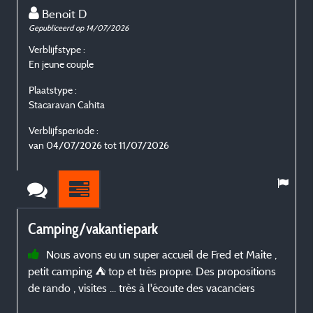
Benoit D
Gepubliceerd op 14/07/2026
G
Verblijfstype :
V
En jeune couple
E
Plaatstype :
P
Stacaravan Cahita
S
Verblijfsperiode :
V
van 04/07/2026 tot 11/07/2026
Camping/vakantiepark
Nous avons eu un super accueil de Fred et Maite ,
petit camping ⛺️ top et très propre. Des propositions
g
de rando , visites ... très à l'écoute des vacanciers
g