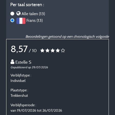
Per taal sorteren :
Alle talen (13)
Frans (13)
Beoordelingen getoond op een chronologisch volgorde
8,57
/ 10
Estelle S
Gepubliceerd op 29/07/2026
G
Verblijfstype :
V
Individuel
I
Plaatstype :
P
Trekkershut
V
Verblijfsperiode :
van 19/07/2026 tot 26/07/2026