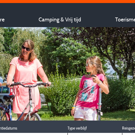
re
Camping & Vrij tijd
Toerism
ntiedatums
Type verblijf